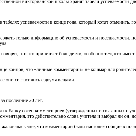
рственной викторианской школы хранят табели успеваемости для
белях успеваемости в конце года, который хотят отменить, гов
одержать только информацию об успеваемости и посещаемости, 
уда.
оворят, что это причиняет боль детям, особенно тем, кто имеет
 конце концов, что «личные комментарии» не кошмар для родителе
Все они согласились с двумя вещами.
а последние 20 лет.
оступ к банку сотен комментариев (утвержденных и связанных с 
мментария, это действительно слова учителя и выбрал ли он, до
ом жаловалась мне, что комментарии были настолько общие в посл