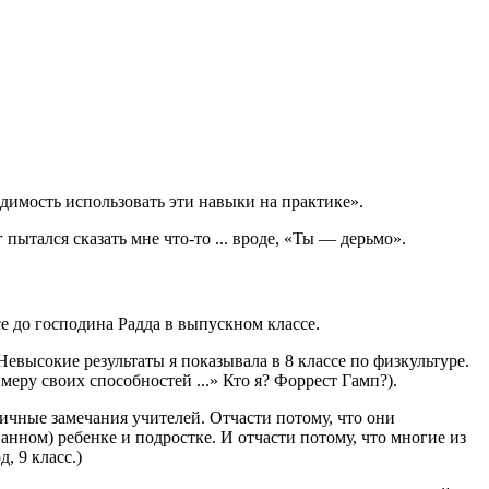
димость использовать эти навыки на практике».
пытался сказать мне что-то ... вроде, «Ты — дерьмо».
е до господина Радда в выпускном классе.
Невысокие результаты я показывала в 8 классе по физкультуре.
еру своих способностей ...» Кто я? Форрест Гамп?).
 личные замечания учителей. Отчасти потому, что они
нном) ребенке и подростке. И отчасти потому, что многие из
, 9 класс.)