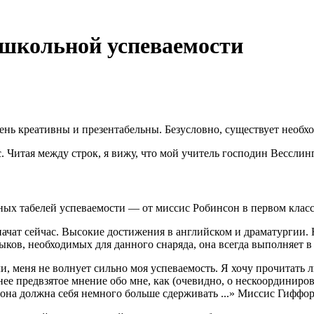
 школьной успеваемости
нь креативны и презентабельны. Безусловно, существует необхо
. Читая между строк, я вижу, что мой учитель господин Весслинг 
ьных табелей успеваемости — от миссис Робинсон в первом класс
значат сейчас. Высокие достижения в английском и драматургии. 
ов, необходимых для данного снаряда, она всегда выполняет в м
ели, меня не волнует сильно моя успеваемость. Я хочу прочитать
 предвзятое мнение обо мне, как (очевидно, о нескоординирова
 она должна себя немного больше сдерживать ...» Миссис Гиффорд