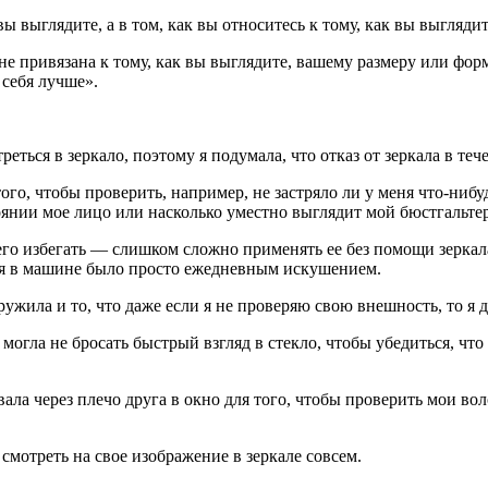
ы выглядите, а в том, как вы относитесь к тому, как вы выглядит
 не привязана к тому, как вы выглядите, вашему размеру или форм
 себя лучше».
ться в зеркало, поэтому я подумала, что отказ от зеркала в те
го, чтобы проверить, например, не застряло ли у меня что-нибу
тоянии мое лицо или насколько уместно выглядит мой бюстгальте
го избегать — слишком сложно применять ее без помощи зеркала
ния в машине было просто ежедневным искушением.
аружила и то, что даже если я не проверяю свою внешность, то я
могла не бросать быстрый взгляд в стекло, чтобы убедиться, что 
ала через плечо друга в окно для того, чтобы проверить мои вол
 смотреть на свое изображение в зеркале совсем.