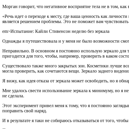
Морган говорит, что негативное восприятие тела не в том, как в
«Речь идет о переходе к месту, где ваша ценность как личности
является решением проблемы. Это не поможет вам чувствовать
em>Испытание: Кайли Стивенсон неделю без зеркала
Однажды я путешествовала и у меня не было возможности смотре
Неправильно. В основном я постоянно использую зеркало для то
пригодится для того, чтобы, например, проверить в каком сос
Существовало также много закрытых зон. Косметики лучше все
могла проверить, как сочетаются вещи. Зеркало заднего виде
Я вижу, как идея отказа от зеркала может освободить, но я обн
Мне удалось свести использование зеркала к минимуму, но я не 
не сделала.
Этот эксперимент привел меня к тому, что я постоянно заглядыв
поправить свой наряд.
И в результате я таки не собираюсь отказываться от того, чтобы