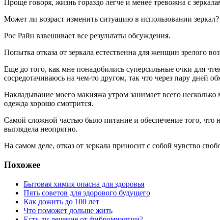
Проще говоря, жизнь гораздо легче и менее тревожна с зеркала
Может ли возраст изменить ситуацию в использовании зеркал?
Рос Райн взвешивает все результаты обсуждения.
Попытка отказа от зеркала естественна для женщин зрелого возр
Еще до того, как мне понадобились суперсильные очки для чтени
сосредотачиваюсь на чем-то другом, так что через пару дней об
Накладывание моего макияжа утром занимает всего несколько ми
одежда хорошо смотрится.
Самой сложной частью было питание и обеспечение того, что не
выглядела неопрятно.
На самом деле, отказ от зеркала приносит с собой чувство сво
Похожее
Бытовая химия опасна для здоровья
Пять советов для здорового будущего
Как дожить до 100 лет
Что поможет дольше жить
Есть ли лечение от фибромиалгии?