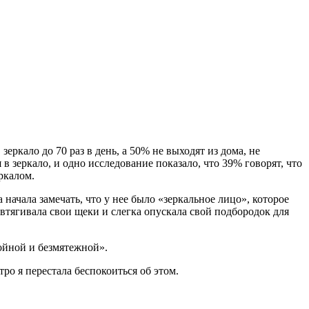
ркало до 70 раз в день, а 50% не выходят из дома, не
 зеркало, и одно исследование показало, что 39% говорят, что
ркалом.
ачала замечать, что у нее было «зеркальное лицо», которое
о втягивала свои щеки и слегка опускала свой подбородок для
койной и безмятежной».
тро я перестала беспокоиться об этом.