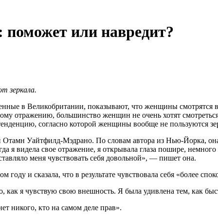
: поможет или навредит?
т зеркала.
нные в Великобритании, показывают, что женщины смотрятся в зе
ому отражению, большинство женщин не очень хотят смотреться в
 тенденцию, согласно которой женщины вообще не пользуются зе
 Отамн Уайтфилд-Мэдрано. По словам автора из Нью-Йорка, она н
огда я видела свое отражение, я открывала глаза пошире, немног
аставляло меня чувствовать себя довольной», — пишет она.
м году и сказала, что в результате чувствовала себя «более спо
о, как я чувствую свою внешность. Я была удивлена тем, как быс
нет никого, кто на самом деле прав».