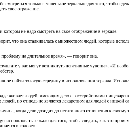
бе смотреться только в маленькое зеркальце для того, чтобы сде
деть свое отражение.
и котором не надо смотреть на свое отображение в зеркале.
ворит, что она сталкивалась с множеством людей, которые испол
ть проблему на длительное время», — говорит она.
результате у вас могут возникнуть негативные чувства». «И нао
ебстер.
авное найти золотую середину в использовании зеркала. Использ
оддерживает людей, имеющих дело с расстройствами пищеварения
ых людей, но отнюдь не является лекарством для людей с низкой 
ричина, когда дело доходит до негативного отношения к своему т
т использовать зеркало для того, чтобы следить, как это происх
нается в голове».