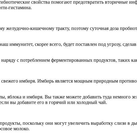
нтибиотические свойства помогают предотвратить вторичные и
нти-гистамина.
му желудочно-кишечному тракту, поэтому суточная доза проби
наш иммунитет, скорее всего, будет поставлен под угрозу, сдел
наряду с потреблением ферментированных продуктов, таких как
м свежего имбиря. Имбирь является мощным природным противо
ы, яблока и имбиря. Вы также можете добавить туда немного зел
если вы добавите его в горячий или холодный чай.
продукты, поскольку они могут увеличить выработку слизи в ды
осовое молоко.