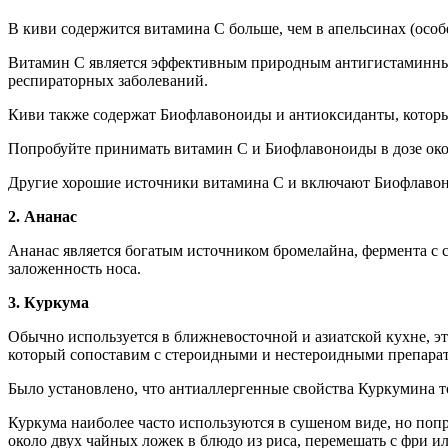
В киви содержится витамина С больше, чем в апельсинах (особ
Витамин С является эффективным природным антигистаминным
респираторных заболеваний.
Киви также содержат Биофлавоноиды и антиоксиданты, котор
Попробуйте принимать витамин С и Биофлавоноиды в дозе окол
Другие хорошие источники витамина С и включают Биофлавонои
2. Ананас
Ананас является богатым источником бромелайна, фермента с
заложенность носа.
3. Куркума
Обычно используется в ближневосточной и азиатской кухне, 
который сопоставим с стероидными и нестероидными препара
Было установлено, что антиаллергенные свойства Куркумина 
Куркума наиболее часто используются в сушеном виде, но попр
около двух чайных ложек в блюдо из риса, перемешать с фри и