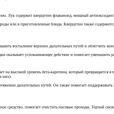
гию. Лук содержит кверцетин флаваноид, мощный антиоксидант
роды или в приготовленные блюда. Кверцетин также содержится 
ьшить воспаление верхних дыхательных путей и облегчить залож
одки оказывает успокаивающее действие и помогает уменьшить р
ает на высокий уровень бета-каротина, который превращается в
 них).
ротяжении дыхательных путей. Он также помогает поддерживат
ное средство, помогает очистить носовые проходы. Тертый свеж