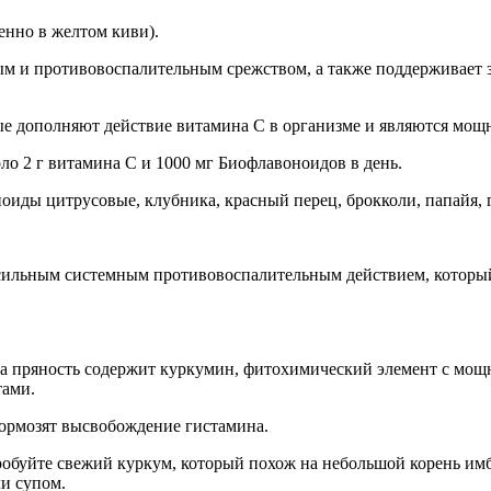
енно в желтом киви).
 и противовоспалительным срежством, а также поддерживает 
ые дополняют действие витамина С в организме и являются мо
о 2 г витамина С и 1000 мг Биофлавоноидов в день.
ды цитрусовые, клубника, красный перец, брокколи, папайя, г
 сильным системным противовоспалительным действием, которы
эта пряность содержит куркумин, фитохимический элемент с м
тами.
тормозят высвобождение гистамина.
обуйте свежий куркум, который похож на небольшой корень имбир
ли супом.