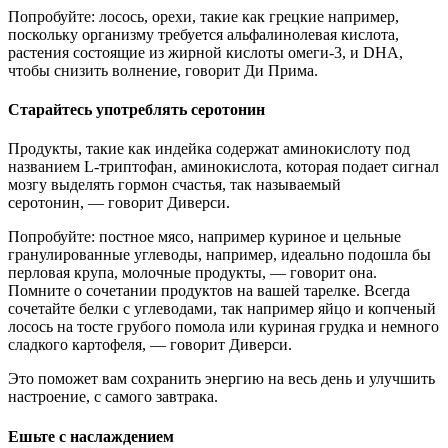
Попробуйте: лосось, орехи, такие как грецкие например,
поскольку организму требуется альфалинолевая кислота,
растения состоящие из жирной кислоты омеги-3, и DHA,
чтобы снизить волнение, говорит Ди Прима.
Старайтесь употреблять серотонин
Продукты, такие как индейка содержат аминокислоту под
названием L-триптофан, аминокислота, которая подает сигнал
мозгу выделять гормон счастья, так называемый
серотонин, — говорит Диверси.
Попробуйте: постное мясо, например куриное и цельные
гранулированные углеводы, например, идеально подошла бы
перловая крупа, молочные продукты, — говорит она.
Помните о сочетании продуктов на вашей тарелке. Всегда
сочетайте белки с углеводами, так например яйцо и копченый
лосось на тосте грубого помола или куриная грудка и немного
сладкого картофеля, — говорит Диверси.
Это поможет вам сохранить энергию на весь день и улучшить
настроение, с самого завтрака.
Ешьте с наслаждением