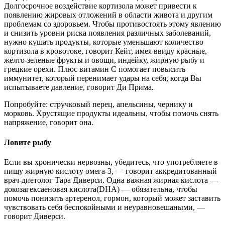
Долгосрочное воздействие кортизола может привести к
появлению жировых отложений в области живота и другим
проблемам со здоровьем. Чтобы противостоять этому явлению
и снизить уровни риска появления различных заболеваний,
нужно кушать продукты, которые уменьшают количество
кортизола в кровотоке, говорит Кейт, имея ввиду красные,
желто-зеленые фрукты и овощи, индейку, жирную рыбу и
грецкие орехи. Плюс витамин C помогает повысить
иммунитет, который перенимает удары на себя, когда Вы
испытываете давление, говорит Ди Прима.
Попробуйте: стручковый перец, апельсины, чернику и
морковь. Хрустящие продукты идеальны, чтобы помочь снять
напряжение, говорит она.
Ловите рыбу
Если вы хронически нервозны, убедитесь, что употребляете в
пищу жирную кислоту омега-3, — говорит аккредитованный
врач-диетолог Тара Диверси. Одна важная жирная кислота —
докозагексаеновая кислота(DHA) — обязательна, чтобы
помочь понизить артеренол, гормон, который может заставить
чувствовать себя беспокойными и неуравновешаными, —
говорит Диверси.