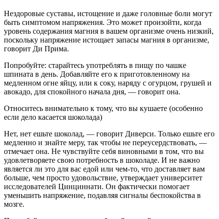
Нездоровые суставы, истощение и даже головные боли могут
быть симптомом напряжения. Это может произойти, когда
уровень содержания магния в вашем организме очень низкий,
поскольку напряжение истощает запасы магния в организме,
говорит Ди Прима.
Попробуйте: старайтесь употреблять в пищу по чашке
шпината в день. Добавляйте его к приготовленному на
медленном огне яйцу, или к соку, наряду с огурцом, грушей и
авокадо, для спокойного начала дня, — говорит она.
Относитесь внимательно к тому, что вы кушаете (особенно
если дело касается шоколада)
Нет, нет ешьте шоколад, — говорит Диверси. Только ешьте его
медленно и знайте меру, так чтобы не переусердствовать, —
отмечает она. Не чувствуйте себя виновными в том, что вы
удовлетворяете свою потребность в шоколаде. И не важно
является ли это для вас едой или чем-то, что доставляет вам
больше, чем просто удовольствие, утверждает университет
исследователей Цинциннати. Он фактически помогает
уменьшить напряжение, подавляя сигналы беспокойства в
мозге.