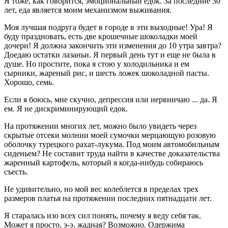
Я тоже, как говорится, эмоциональный едок. За последние 30
лет, еда является моим механизмом выживания.
Моя лучшая подруга будет в городе в эти выходные! Ура! Я
буду праздновать, есть две крошечные шоколадки моей
дочери! Я должна закончить эти изменения до 10 утра завтра?
Доедаю остатки лазаньи. Я первый день тут и еще не была в
душе. Но простите, пока я стою у холодильника и ем
сырники, жареный рис, и шесть ложек шоколадной пасты.
Хорошо, семь.
Если я боюсь, мне скучно, депрессия или нервничаю ... да. Я
ем. Я не дискриминирующий едок.
На протяжении многих лет, можно было увидеть через
скрытые отсеки молнии моей сумочки мерцающую розовую
оболочку турецкого рахат-лукума. Под моим автомобильным
сиденьем? Не составит труда найти в качестве доказательства
жаренный картофель, который я когда-нибудь собираюсь
съесть.
Не удивительно, но мой вес колеблется в пределах трех
размеров платья на протяжении последних пятнадцати лет.
Я старалась изо всех сил понять, почему я веду себя так.
Может я просто, э-э, жадная? Возможно. Одержима