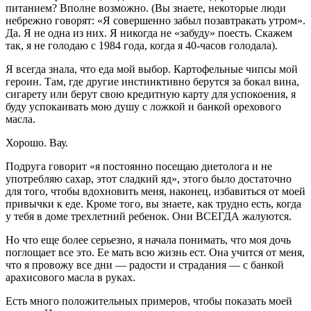
питанием? Вполне возможно. (Вы знаете, некоторые люди
небрежно говорят: «Я совершенно забыл позавтракать утром».
Да. Я не одна из них. Я никогда не «забуду» поесть. Скажем
так, я не голодаю с 1984 года, когда я 40-часов голодала).
Я всегда знала, что еда мой выбор. Картофельные чипсы мой
героин. Там, где другие инстинктивно берутся за бокал вина,
сигарету или берут свою кредитную карту для успокоения, я
буду успокаивать мою душу с ложкой и банкой орехового
масла.
Хорошо. Вау.
Подруга говорит «я постоянно посещаю диетолога и не
употребляю сахар, этот сладкий яд», этого было достаточно
для того, чтобы вдохновить меня, наконец, избавиться от моей
привычки к еде. Кроме того, вы знаете, как трудно есть, когда
у тебя в доме трехлетний ребенок. Они ВСЕГДА жалуются.
Но что еще более серьезно, я начала понимать, что моя дочь
поглощает все это. Ее мать всю жизнь ест. Она учится от меня,
что я провожу все дни — радости и страдания — с банкой
арахисового масла в руках.
Есть много положительных примеров, чтобы показать моей