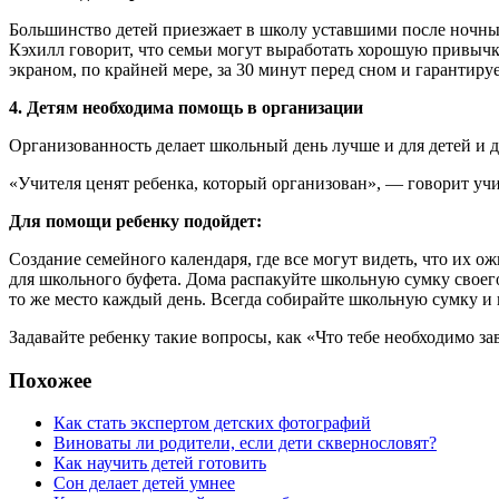
Большинство детей приезжает в школу уставшими после ночны
Кэхилл говорит, что семьи могут выработать хорошую привычк
экраном, по крайней мере, за 30 минут перед сном и гарантируе
4. Детям необходима помощь в организации
Организованность делает школьный день лучше и для детей и д
«Учителя ценят ребенка, который организован», — говорит у
Для помощи ребенку подойдет:
Создание семейного календаря, где все могут видеть, что их 
для школьного буфета. Дома распакуйте школьную сумку своего
то же место каждый день. Всегда собирайте школьную сумку и г
Задавайте ребенку такие вопросы, как «Что тебе необходимо за
Похожее
Как стать экспертом детских фотографий
Виноваты ли родители, если дети сквернословят?
Как научить детей готовить
Сон делает детей умнее