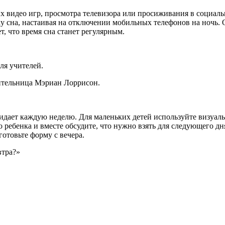
х видео игр, просмотра телевизора или просиживания в социал
у сна, настаивая на отключении мобильных телефонов на ночь. 
т, что время сна станет регулярным.
ля учителей.
чительница Мэриан Лоррисон.
ожидает каждую неделю. Для маленьких детей используйте визуа
 ребенка и вместе обсудите, что нужно взять для следующего дн
отовьте форму с вечера.
втра?»