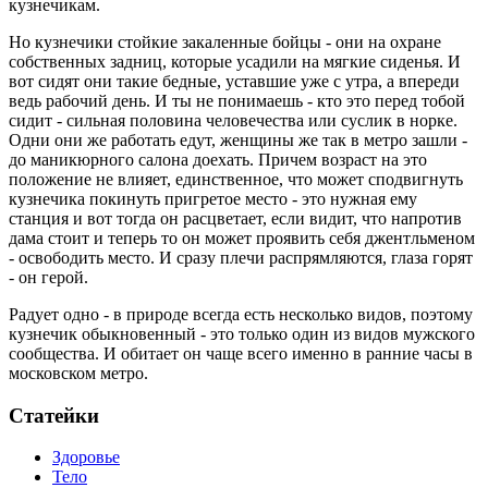
кузнечикам.
Но кузнечики стойкие закаленные бойцы - они на охране
собственных задниц, которые усадили на мягкие сиденья. И
вот сидят они такие бедные, уставшие уже с утра, а впереди
ведь рабочий день. И ты не понимаешь - кто это перед тобой
сидит - сильная половина человечества или суслик в норке.
Одни они же работать едут, женщины же так в метро зашли -
до маникюрного салона доехать. Причем возраст на это
положение не влияет, единственное, что может сподвигнуть
кузнечика покинуть пригретое место - это нужная ему
станция и вот тогда он расцветает, если видит, что напротив
дама стоит и теперь то он может проявить себя джентльменом
- освободить место. И сразу плечи распрямляются, глаза горят
- он герой.
Радует одно - в природе всегда есть несколько видов, поэтому
кузнечик обыкновенный - это только один из видов мужского
сообщества. И обитает он чаще всего именно в ранние часы в
московском метро.
Статейки
Здоровье
Тело