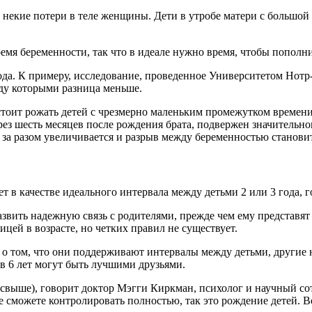
й некие потери в теле женщины. Дети в утробе матери с большой
.
мя беременности, так что в идеале нужно время, чтобы пополни
ода. К примеру, исследование, проведенное Университетом Нотр
ежду которыми разница меньше.
 стоит рожать детей с чрезмерно маленьким промежутком време
через шесть месяцев после рождения брата, подвержен значитель
з за разом увеличивается и разрыв между беременностью станов
т в качестве идеального интервала между детьми 2 или 3 года, 
развить надежную связь с родителями, прежде чем ему представя
ицей в возрасте, но четких правил не существует.
 том, что они поддерживают интервалы между детьми, другие нет
й в 6 лет могут быть лучшими друзьями.
 (свыше), говорит доктор Мэгги Киркман, психолог и научный с
е сможете контролировать полностью, так это рождение детей. Во