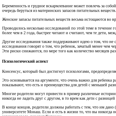
Беременность и грудное вскармлевание может повлечь за собо
очередь беруться из материнских запасов питательных веществ
Женские запасы питательных веществ весьма истощаются во вре
Проводилось несколько исследований по этой теме в течение г
более чем в 2 года, быстрее читают и считают, чем те дети, м
Другие исследования также поддерживают идею о том, что не
исследования говорят о том, что ребенок, зачатый менее чем 
Эти риски снижаются, по мере того как количество месяцев ра
Психологический аспект
Консенсус, который был достигнут психологами, предопределяе
Это основывается на аргументе, что очень важно для ребенка 
показывают, что есть и преимущества для детей с меньшей разн
Многие родители могут привести в пример различные истории о
никогда не ладить друг с другом, в то врем как дети с разнице
В конце концов, родители должны работать с тем, что им дано
университете Монаш. Если и есть в жизни то, что вы никогда н