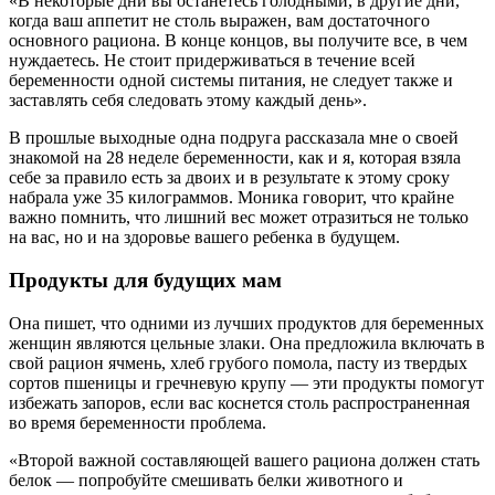
«В некоторые дни вы останетесь голодными, в другие дни,
когда ваш аппетит не столь выражен, вам достаточного
основного рациона. В конце концов, вы получите все, в чем
нуждаетесь. Не стоит придерживаться в течение всей
беременности одной системы питания, не следует также и
заставлять себя следовать этому каждый день».
В прошлые выходные одна подруга рассказала мне о своей
знакомой на 28 неделе беременности, как и я, которая взяла
себе за правило есть за двоих и в результате к этому сроку
набрала уже 35 килограммов. Моника говорит, что крайне
важно помнить, что лишний вес может отразиться не только
на вас, но и на здоровье вашего ребенка в будущем.
Продукты для будущих мам
Она пишет, что одними из лучших продуктов для беременных
женщин являются цельные злаки. Она предложила включать в
свой рацион ячмень, хлеб грубого помола, пасту из твердых
сортов пшеницы и гречневую крупу — эти продукты помогут
избежать запоров, если вас коснется столь распространенная
во время беременности проблема.
«Второй важной составляющей вашего рациона должен стать
белок — попробуйте смешивать белки животного и