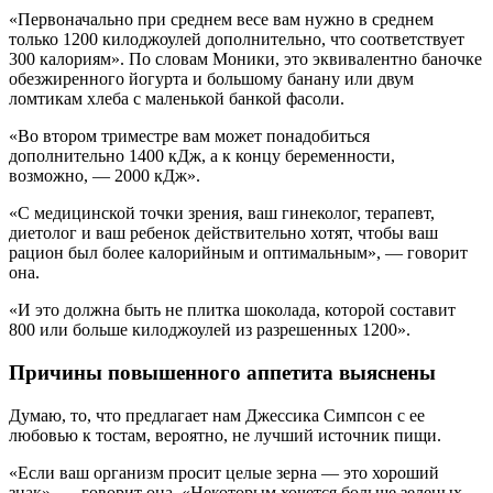
«Первоначально при среднем весе вам нужно в среднем
только 1200 килоджоулей дополнительно, что соответствует
300 калориям». По словам Моники, это эквивалентно баночке
обезжиренного йогурта и большому банану или двум
ломтикам хлеба с маленькой банкой фасоли.
«Во втором триместре вам может понадобиться
дополнительно 1400 кДж, а к концу беременности,
возможно, — 2000 кДж».
«С медицинской точки зрения, ваш гинеколог, терапевт,
диетолог и ваш ребенок действительно хотят, чтобы ваш
рацион был более калорийным и оптимальным», — говорит
она.
«И это должна быть не плитка шоколада, которой составит
800 или больше килоджоулей из разрешенных 1200».
Причины повышенного аппетита выяснены
Думаю, то, что предлагает нам Джессика Симпсон с ее
любовью к тостам, вероятно, не лучший источник пищи.
«Если ваш организм просит целые зерна — это хороший
знак», — говорит она. «Некоторым хочется больше зеленых