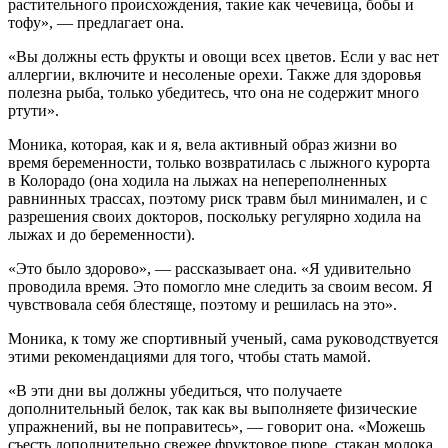
растительного происхождения, такие как чечевица, бобы и
тофу», — предлагает она.
«Вы должны есть фрукты и овощи всех цветов. Если у вас нет
аллергии, включите и несоленые орехи. Также для здоровья
полезна рыба, только убедитесь, что она не содержит много
ртути».
Моника, которая, как и я, вела активный образ жизни во
время беременности, только возвратилась с лыжного курорта
в Колорадо (она ходила на лыжах на непереполненных
равнинных трассах, поэтому риск травм был минимален, и с
разрешения своих докторов, поскольку регулярно ходила на
лыжах и до беременности).
«Это было здорово», — рассказывает она. «Я удивительно
проводила время. Это помогло мне следить за своим весом. Я
чувствовала себя блестяще, поэтому и решилась на это».
Моника, к тому же спортивный ученый, сама руководствуется
этими рекомендациями для того, чтобы стать мамой.
«В эти дни вы должны убедиться, что получаете
дополнительный белок, так как вы выполняете физические
упражнений, вы не поправитесь», — говорит она. «Можешь
съесть дополнительно свежее фруктовое пюре, стакан молока,