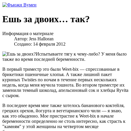
Ешь за двоих… так?
Информация о материале
Автор:
Jess Halloran
Создано: 14 февраля 2012
Испытываете тягу к чему-либо? У меня было
также во время последней беременности.
В первый триместр это были Weet-bix — спрессованные в
брикетики пшеничные хлопья. А также лишний пакет
куриных Twisties по ночам в течение первых нескольких
недель, когда меня мучила тошнота. Во втором триместре их
заменили темный шоколад, апельсиновый сок и хлебцы Ryvita
с сыром.
В последнее время мне также хотелось бананового коктейля,
грецких орехов, йогурта и вегетарианского чили — я знаю,
как это обыденно. Мое пристрастие к Weet-bix в начале
беременности определенно не столь интересно, как страсть к
"камням" у этой женщины на четвертом месяце