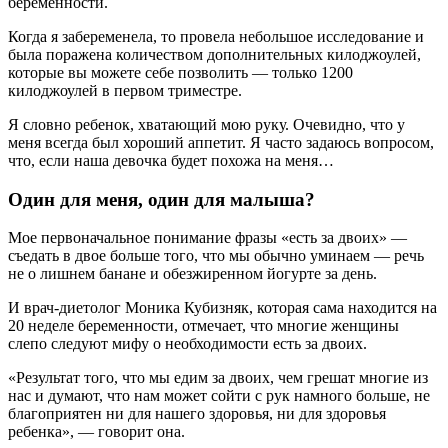
беременности.
Когда я забеременела, то провела небольшое исследование и
была поражена количеством дополнительных килоджоулей,
которые вы можете себе позволить — только 1200
килоджоулей в первом триместре.
Я словно ребенок, хватающий мою руку. Очевидно, что у
меня всегда был хороший аппетит. Я часто задаюсь вопросом,
что, если наша девочка будет похожа на меня…
Один для меня, один для малыша?
Мое первоначальное понимание фразы «есть за двоих» —
съедать в двое больше того, что мы обычно уминаем — речь
не о лишнем банане и обезжиренном йогурте за день.
И врач-диетолог Моника Кубизняк, которая сама находится на
20 неделе беременности, отмечает, что многие женщины
слепо следуют мифу о необходимости есть за двоих.
«Результат того, что мы едим за двоих, чем грешат многие из
нас и думают, что нам может сойти с рук намного больше, не
благоприятен ни для нашего здоровья, ни для здоровья
ребенка», — говорит она.