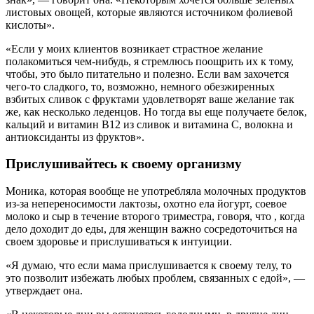
листовых овощей, которые являются источником фолиевой
кислоты».
«Если у моих клиентов возникает страстное желание
полакомиться чем-нибудь, я стремлюсь поощрить их к тому,
чтобы, это было питательно и полезно. Если вам захочется
чего-то сладкого, то, возможно, немного обезжиренных
взбитых сливок с фруктами удовлетворят ваше желание так
же, как несколько леденцов. Но тогда вы еще получаете белок,
кальций и витамин B12 из сливок и витамина C, волокна и
антиоксиданты из фруктов».
Прислушивайтесь к своему организму
Моника, которая вообще не употребляла молочных продуктов
из-за непереносимости лактозы, охотно ела йогурт, соевое
молоко и сыр в течение второго триместра, говоря, что , когда
дело доходит до еды, для женщин важно сосредоточиться на
своем здоровье и прислушиваться к интуиции.
«Я думаю, что если мама прислушивается к своему телу, то
это позволит избежать любых проблем, связанных с едой», —
утверждает она.