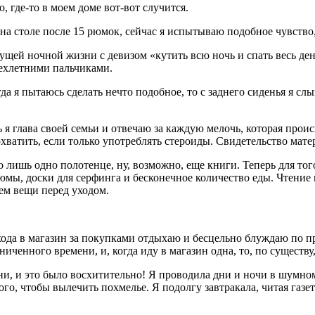
, где-то в моем доме вот-вот случится.
 на столе после 15 рюмок, сейчас я испытываю подобное чувство,
щей ночной жизни с девизом «кутить всю ночь и спать весь ден
рехлетними пальчиками.
гда я пытаюсь сделать нечто подобное, то с заднего сиденья я слы
 я глава своей семьи и отвечаю за каждую мелочь, которая проис
хватить, если только употреблять стероиды. Свидетельство мате
 лишь одно полотенце, ну, возможно, еще книги. Теперь для тог
юмы, доски для серфинга и бесконечное количество еды. Чтение
ем вещи перед уходом.
хода в магазин за покупками отдыхаю и бесцельно блуждаю по пр
ченного времени, и, когда иду в магазин одна, то, по существу,
ни, и это было восхитительно! Я проводила дни и ночи в шумно
того, чтобы вылечить похмелье. Я подолгу завтракала, читая газ