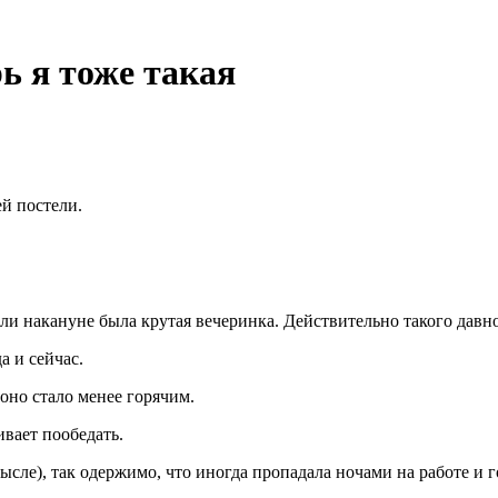
рь я тоже такая
ей постели.
если накануне была крутая вечеринка. Действительно такого давно
а и сейчас.
 оно стало менее горячим.
ивает пообедать.
сле), так одержимо, что иногда пропадала ночами на работе и г