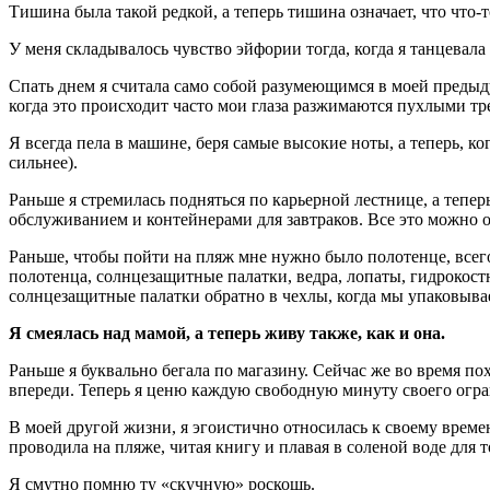
Тишина была такой редкой, а теперь тишина означает, что что-то
У меня складывалось чувство эйфории тогда, когда я танцевала
Спать днем я считала само собой разумеющимся в моей предыду
когда это происходит часто мои глаза разжимаются пухлыми т
Я всегда пела в машине, беря самые высокие ноты, а теперь, ко
сильнее).
Раньше я стремилась подняться по карьерной лестнице, а теперь
обслуживанием и контейнерами для завтраков. Все это можно о
Раньше, чтобы пойти на пляж мне нужно было полотенце, всего
полотенца, солнцезащитные палатки, ведра, лопаты, гидрокост
солнцезащитные палатки обратно в чехлы, когда мы упаковыва
Я смеялась над мамой, а теперь живу также, как и она.
Раньше я буквально бегала по магазину. Сейчас же во время по
впереди. Теперь я ценю каждую свободную минуту своего ограни
В моей другой жизни, я эгоистично относилась к своему време
проводила на пляже, читая книгу и плавая в соленой воде для 
Я смутно помню ту «скучную» роскошь.