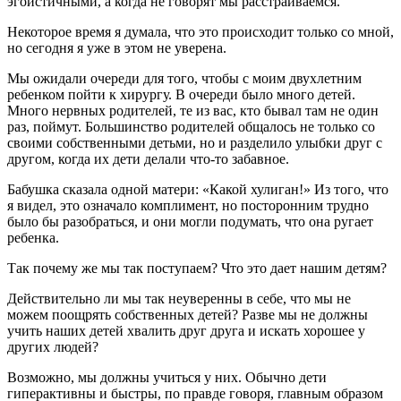
эгоистичными, а когда не говорят мы расстраиваемся.
Некоторое время я думала, что это происходит только со мной,
но сегодня я уже в этом не уверена.
Мы ожидали очереди для того, чтобы с моим двухлетним
ребенком пойти к хирургу. В очереди было много детей.
Много нервных родителей, те из вас, кто бывал там не один
раз, поймут. Большинство родителей общалось не только со
своими собственными детьми, но и разделило улыбки друг с
другом, когда их дети делали что-то забавное.
Бабушка сказала одной матери: «Какой хулиган!» Из того, что
я видел, это означало комплимент, но посторонним трудно
было бы разобраться, и они могли подумать, что она ругает
ребенка.
Так почему же мы так поступаем? Что это дает нашим детям?
Действительно ли мы так неуверенны в себе, что мы не
можем поощрять собственных детей? Разве мы не должны
учить наших детей хвалить друг друга и искать хорошее у
других людей?
Возможно, мы должны учиться у них. Обычно дети
гиперактивны и быстры, по правде говоря, главным образом