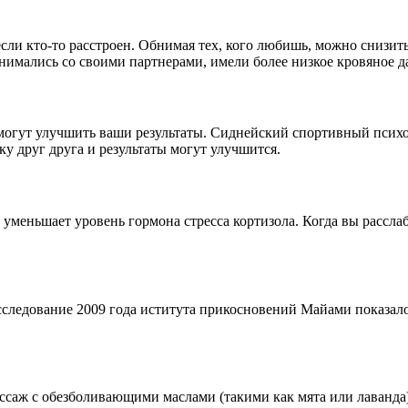
сли кто-то расстроен. Обнимая тех, кого любишь, можно снизить
мались со своими партнерами, имели более низкое кровяное да
огут улучшить ваши результаты. Сиднейский спортивный психол
 друг друга и результаты могут улучшится.
меньшает уровень гормона стресса кортизола. Когда вы расслабл
сследование 2009 года иститута прикосновений Майами показало
массаж с обезболивающими маслами (такими как мята или лаванд