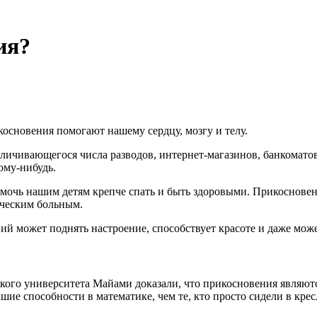
ия?
косновения помогают нашему сердцу, мозгу и телу.
еличивающегося числа разводов, интернет-магазинов, банкомато
ому-нибудь.
омочь нашим детям крепче спать и быть здоровыми. Прикоснове
ическим больным.
ий может поднять настроение, способствует красоте и даже може
кого университета Майами доказали, что прикосновения являютс
ие способности в математике, чем те, кто просто сидели в крес