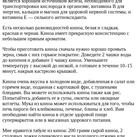
является хорошим источником железа, необходимого для
транспортировки кислорода в организме, витамина B для
энергии, кальция и магния для здоровой нервной системы, и
витамина Е — сильного антиоксиданта.
Есть несколько разновидностей киноа, белая и сладкая,
красная и черная. Киноа имеет прекрасную консистенцию с
небольшим пряным ароматом.
Чтобы приготовить киноа сначала нужно хорошо промыть
зерна, смыв с них горькое покрытие. Доведите 2 чашки воды
до кипения и добавьте 1 чашку киноа. Уменьшите
температуру с высокой до низкой, и готовьте в течение 10–15
минут, накрыв кастрюлю крышкой.
Киноа очень вкусна в холодном виде, добавленная в салат или
горячем виде, поданная с картошкой фри, с тушеными
блюдами. Вы можете использовать киноа также как рис.
Попытайтесь добавить ее в супы, омлеты или овощные
котлеты. Мука из киноа может использоваться для того, чтобы
печь пироги без клейковины, печенье, блины и хлеб. Вам
необходимо найти киноа в отделе здоровой пищи
супермаркетов или в магазинах здорового питания.
Мне нравится табуле из киноа: 200 грамм сырой киноа, 2
столовых ложки оливкового масла холодного отжима или