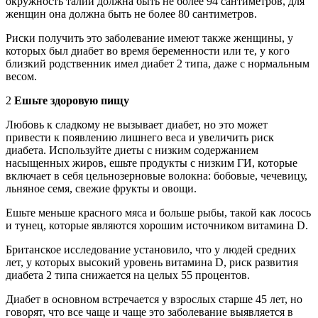
окружность талии должна быть не более 94 сантиметров, для
женщин она должна быть не более 80 сантиметров.
Риски получить это заболевание имеют также женщины, у
которых был диабет во время беременности или те, у кого
близкий родственник имел диабет 2 типа, даже с нормальным
весом.
2
Ешьте здоровую пищу
Любовь к сладкому не вызывает диабет, но это может
привести к появлению лишнего веса и увеличить риск
диабета. Используйте диеты с низким содержанием
насыщенных жиров, ешьте продукты с низким ГИ, которые
включает в себя цельнозерновые волокна: бобовые, чечевицу,
льняное семя, свежие фрукты и овощи.
Ешьте меньше красного мяса и больше рыбы, такой как лосось
и тунец, которые являются хорошим источником витамина D.
Британское исследование установило, что у людей средних
лет, у которых высокий уровень витамина D, риск развития
диабета 2 типа снижается на целых 55 процентов.
Диабет в основном встречается у взрослых старше 45 лет, но
говорят, что все чаще и чаще это заболевание выявляется в