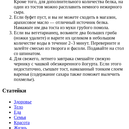
Кроме того, для дополнительного количества белка, на
один из тостов можно расплавить немного нежирного
сыра.
Если буфет пуст, и вы не можете сходить в магазин,
арахисовое масло — отличный источник белка.
Намажьте им два тоста из муки грубого помола.
Если вы вегетарианец, возьмите два больших гриба
(ножки удалите) и варите их целиком в небольшом
количестве воды в течение 2–3 минут. Переверните и
залейте смесью из творога и фасоли. Подавайте на стол
со шпинатом.
Для свежего, летнего завтрака смешайте свежую
чернику с чашкой обезжиренного йогурта. Если этого
недостаточно, съешьте тост, намазанный тонким слоем
варенья (содержание сахара также поможет вылечить
похмелье).
Статейки
Здоровье
Тело
Еда
Семья
Красота
Жизнь