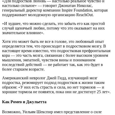
«Для подростков любовь — настолько реальное чувство и
настолько сильное» — говорит Джонатан Николас,
генеральный директор компании Inspire Foundation, которая
поддерживает молодежную организацию ReachOut.
«И худшее, что можно сделать, это забыть его как простой
случай щенячьей любви, потому что это оказывает на них
значительное влияние».
Хотя это может быть не все в голове, это любовный опыт
определяется тем, что происходит в подростковом мозгу. В
настоящее время известно, что подростковая префронтальная
кора — это часть мозга, связанная с более высоким уровнем
мышления, эмпатией, чувством вины и пониманием
последствий действий — не работает так, как это будет в
более старшем возрасте.
Американский невролог Джей Гидд, изучающий мозг
подростка, резюмирует подход подростков к жизни таким
образом: «У них есть страсть и сила, но нет тормозов — и
хорошие тормоза не появятся, пока они не достигнут 25 лет».
Как Ромео и Джульетта
Возможно, Уильям Шекспир имел представление о силе