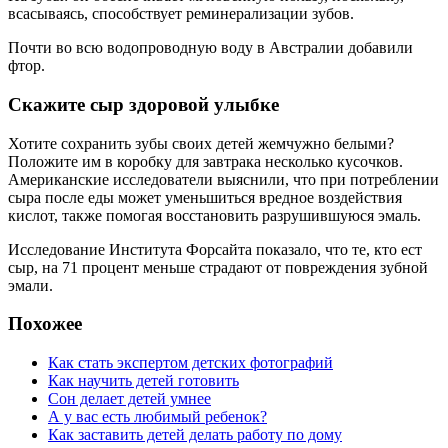
всасываясь, способствует реминерализации зубов.
Почти во всю водопроводную воду в Австралии добавили
фтор.
Скажите сыр здоровой улыбке
Хотите сохранить зубы своих детей жемчужно белыми?
Положите им в коробку для завтрака несколько кусочков.
Американские исследователи выяснили, что при потреблении
сыра после еды может уменьшиться вредное воздействия
кислот, также помогая восстановить разрушившуюся эмаль.
Исследование Института Форсайта показало, что те, кто ест
сыр, на 71 процент меньше страдают от повреждения зубной
эмали.
Похожее
Как стать экспертом детских фотографий
Как научить детей готовить
Сон делает детей умнее
А у вас есть любимый ребенок?
Как заставить детей делать работу по дому