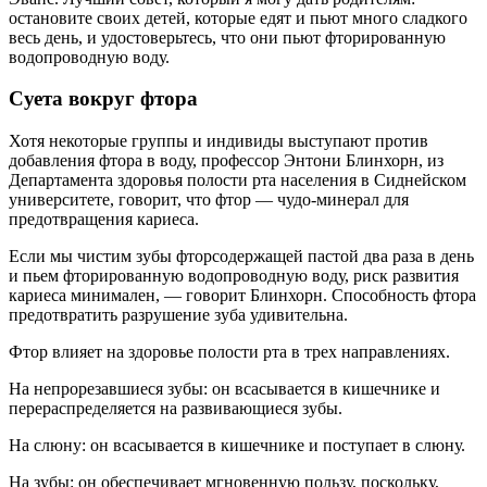
остановите своих детей, которые едят и пьют много сладкого
весь день, и удостоверьтесь, что они пьют фторированную
водопроводную воду.
Суета вокруг фтора
Хотя некоторые группы и индивиды выступают против
добавления фтора в воду, профессор Энтони Блинхорн, из
Департамента здоровья полости рта населения в Сиднейском
университете, говорит, что фтор — чудо-минерал для
предотвращения кариеса.
Если мы чистим зубы фторсодержащей пастой два раза в день
и пьем фторированную водопроводную воду, риск развития
кариеса минимален, — говорит Блинхорн. Способность фтора
предотвратить разрушение зуба удивительна.
Фтор влияет на здоровье полости рта в трех направлениях.
На непрорезавшиеся зубы: он всасывается в кишечнике и
перераспределяется на развивающиеся зубы.
На слюну: он всасывается в кишечнике и поступает в слюну.
На зубы: он обеспечивает мгновенную пользу, поскольку,