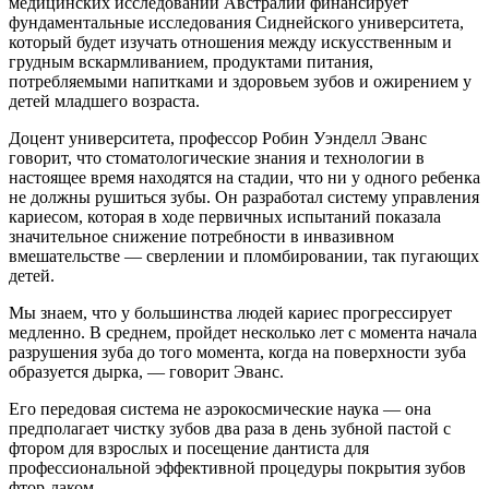
медицинских исследований Австралии финансирует
фундаментальные исследования Сиднейского университета,
который будет изучать отношения между искусственным и
грудным вскармливанием, продуктами питания,
потребляемыми напитками и здоровьем зубов и ожирением у
детей младшего возраста.
Доцент университета, профессор Робин Уэнделл Эванс
говорит, что стоматологические знания и технологии в
настоящее время находятся на стадии, что ни у одного ребенка
не должны рушиться зубы. Он разработал систему управления
кариесом, которая в ходе первичных испытаний показала
значительное снижение потребности в инвазивном
вмешательстве — сверлении и пломбировании, так пугающих
детей.
Мы знаем, что у большинства людей кариес прогрессирует
медленно. В среднем, пройдет несколько лет с момента начала
разрушения зуба до того момента, когда на поверхности зуба
образуется дырка, — говорит Эванс.
Его передовая система не аэрокосмические наука — она
предполагает чистку зубов два раза в день зубной пастой с
фтором для взрослых и посещение дантиста для
профессиональной эффективной процедуры покрытия зубов
фтор-лаком.