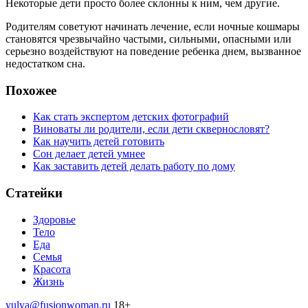
Некоторые дети просто более склонны к ним, чем другие.
Родителям советуют начинать лечение, если ночные кошмары
становятся чрезвычайно частыми, сильными, опасными или
серьезно воздействуют на поведение ребенка днем, вызванное
недостатком сна.
Похожее
Как стать экспертом детских фотографий
Виноваты ли родители, если дети сквернословят?
Как научить детей готовить
Сон делает детей умнее
Как заставить детей делать работу по дому
Статейки
Здоровье
Тело
Еда
Семья
Красота
Жизнь
yulya@fusionwoman.ru
18+