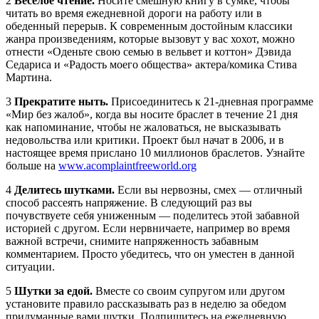
2
Веселое чтение.
Носите смешную книгу в сумке, чтобы
читать во время ежедневной дороги на работу или в
обеденный перерыв. К современным достойным классики
жанра произведениям, которые вызовут у вас хохот, можно
отнести «Оденьте свою семью в вельвет и коттон» Дэвида
Седариса и «Радость моего общества» актера/комика Стива
Мартина.
3
Прекратите ныть.
Присоединитесь к 21-дневная программе
«Мир без жалоб», когда вы носите браслет в течение 21 дня
как напоминание, чтобы не жаловаться, не высказывать
недовольства или критики. Проект был начат в 2006, и в
настоящее время прислано 10 миллионов браслетов. Узнайте
больше на
www.acomplaintfreeworld.org
4
Делитесь шутками.
Если вы нервозны, смех — отличный
способ рассеять напряжение. В следующий раз вы
почувствуете себя униженным — поделитесь этой забавной
историей с другом. Если нервничаете, например во время
важной встречи, снимите напряженность забавным
комментарием. Просто убедитесь, что он уместен в данной
ситуации.
5
Шутки за едой.
Вместе со своим супругом или другом
установите правило рассказывать раз в неделю за обедом
придуманные вами шутки. Подпишитесь на ежедневную