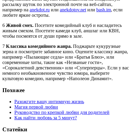
рассылку шуток по электронной почте на веб-сайтах,
например на
anekdot.ru
или
anekdotov.net
или
bash.im
, если
любите яркие остроты.
6
Живой смех.
Посетите комедийный клуб и насладитесь
живым смехом. Посетите камеди клуб, аншлаг или КВН,
чтобы посмеятся от души прямо в зале.
7
Классика комедийного жанра.
Поджарьте кукурузные
зерна и посмотрите забавное кино. Оцените классику жанра,
например «Пылающие седла» или «Братья Блюз», или
современные хиты, такие как «Незваные гости»,
«Сорокалетний девственник» или «Суперперцы». Если у вас
немного необыкновенное чувство юмора, выберите
культовую комедию, например «Наполеон Динамит».
Похожее
Разожгите вашу интимную жизнь
Магия первой любви
Руководство по крепкой любви для родителей
Как найти любовь за 5 минут?
Статейки