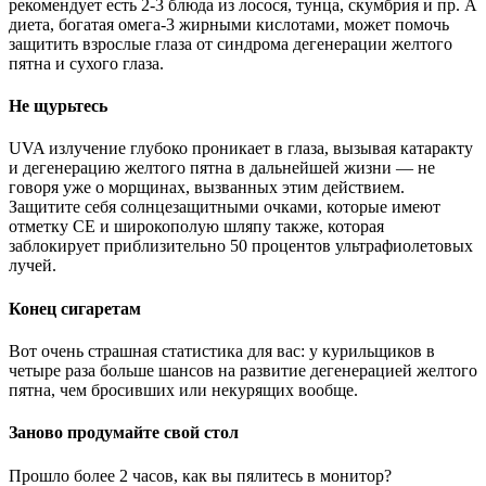
рекомендует есть 2-3 блюда из лосося, тунца, скумбрия и пр. A
диета, богатая омега-3 жирными кислотами, может помочь
защитить взрослые глаза от синдрома дегенерации желтого
пятна и сухого глаза.
Не щурьтесь
UVA излучение глубоко проникает в глаза, вызывая катаракту
и дегенерацию желтого пятна в дальнейшей жизни — не
говоря уже о морщинах, вызванных этим действием.
Защитите себя солнцезащитными очками, которые имеют
отметку CE и широкополую шляпу также, которая
заблокирует приблизительно 50 процентов ультрафиолетовых
лучей.
Конец сигаретам
Вот очень страшная статистика для вас: у курильщиков в
четыре раза больше шансов на развитие дегенерацией желтого
пятна, чем бросивших или некурящих вообще.
Заново продумайте свой стол
Прошло более 2 часов, как вы пялитесь в монитор?