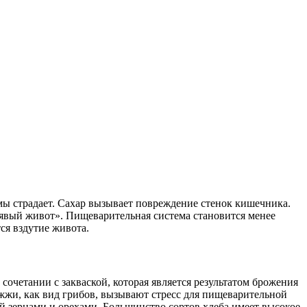
мы страдает. Сахар вызывает повреждение стенок кишечника.
рявый живот». Пищеварительная система становится менее
ся вздутие живота.
сочетании с закваской, которая является результатом брожения
жжи, как вид грибов, вызывают стресс для пищеварительной
ый зернами и орехами. Большинство сортов хлеба имеет высокое