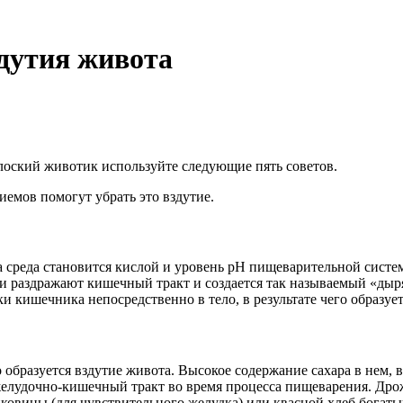
дутия живота
плоский животик используйте следующие пять советов.
иемов помогут убрать это вздутие.
а среда становится кислой и уровень pH пищеварительной систе
ии раздражают кишечный тракт и создается так называемый «ды
 кишечника непосредственно в тело, в результате чего образует
бразуется вздутие живота. Высокое содержание сахара в нем, в 
 желудочно-кишечный тракт во время процесса пищеварения. Дро
ейковины (для чувствительного желудка) или квасной хлеб богат