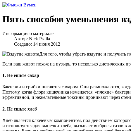
Пять способов уменьшения вз
Информация о материале
Автор:
Nick Psaila
Создано: 14 июня 2012
Для того, чтобы убрать вздутие и получить 
Если ваш живот похож на пузырь, то несколько диетических пр
1. Не ешьте сахар
Бактерии и грибки питаются сахаром. Они размножаются, когд
Поэтому, когда флора кишечника изменяется, «плохие» бактер
эффективной, и нежелательные токсины проникают через стенки
2. Не ешьте хлеб
Хлеб является ключевым компонентом, под действием которого о
и используется для выпечки хлеба, вызывает выбросы газов в
системы. Если вы любите хлеб, то старайтесь есть хлеб без кл