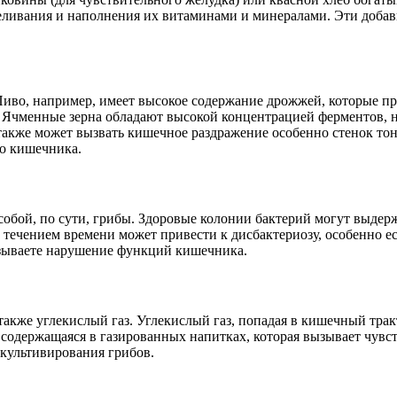
еливания и наполнения их витаминами и минералами. Эти добав
Пиво, например, имеет высокое содержание дрожжей, которые пр
. Ячменные зерна обладают высокой концентрацией ферментов, н
также может вызвать кишечное раздражение особенно стенок тон
го кишечника.
собой, по сути, грибы. Здоровые колонии бактерий могут выдер
 течением времени может привести к дисбактериозу, особенно е
ызываете нарушение функций кишечника.
акже углекислый газ. Углекислый газ, попадая в кишечный тракт
 содержащаяся в газированных напитках, которая вызывает чувст
 культивирования грибов.