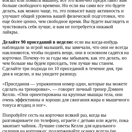
вокзал или помыть машину, все это конечно предоставит вам
больше свободного времени. Но если вы сами все это будете
делать, как можно чаще, то, это повысит вашу активность и
улучшит общий уровень вашей физической подготовки, что
еще более ценно, чем свободное время. Вы будете выглядеть и
чувствовать себя лучше, и вам не потребуется никакой
лайкры.
Делайте 90 приседаний в неделю:
если вы когда-нибудь
наблюдали за игрой малышей, вы замечали, что они не всегда
наклоняются, чтобы поднять вещи, они в основном садятся на
корточки. Почему-то за годы мы забываем, как это делать, но
чем больше мы будем приседать, тем лучше мы станем.
Сделайте три подхода по 10 приседаний в течение дня, три
дня в неделю, и вы увидите разницу.
«Приседания — упражнения номер один, которые вы можете
сделать на тренировке», — говорит личный тренер Дэмиен
Келли. «Они ориентированы на крупные мышцы тела, они
очень эффективны и хороши для сжигания жира и мышечного
тонуса ягодиц и ног».
Попробуйте сесть на корточки всякий раз, когда вы
разговариваете по телефону, играете с детьми или ждете, пока
закипает чайник. Лучшие советы Келли для идеального
сидения на корточках: поддерживайте осанку всегда (не