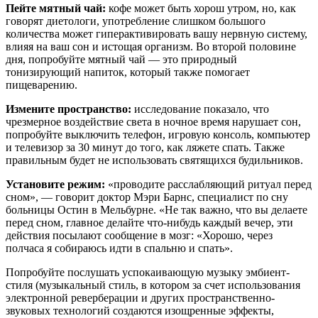
Пейте мятный чай:
кофе может быть хорош утром, но, как
говорят диетологи, употребление слишком большого
количества может гиперактивировать вашу нервную систему,
влияя на ваш сон и истощая организм. Во второй половине
дня, попробуйте мятный чай — это природный
тонизирующий напиток, который также помогает
пищеварению.
Измените пространство:
исследование показало, что
чрезмерное воздействие света в ночное время нарушает сон,
попробуйте выключить телефон, игровую консоль, компьютер
и телевизор за 30 минут до того, как ляжете спать. Также
правильным будет не использовать святящихся будильников.
Установите режим:
«проводите расслабляющий ритуал перед
сном», — говорит доктор Мэри Барнс, специалист по сну
больницы Остин в Мельбурне. «Не так важно, что вы делаете
перед сном, главное делайте что-нибудь каждый вечер, эти
действия посылают сообщение в мозг: «Хорошо, через
полчаса я собираюсь идти в спальню и спать».
Попробуйте послушать успокаивающую музыку эмбиент-
стиля (музыкальный стиль, в котором за счет использования
электронной реверберации и других пространственно-
звуковых технологий создаются изощренные эффекты,