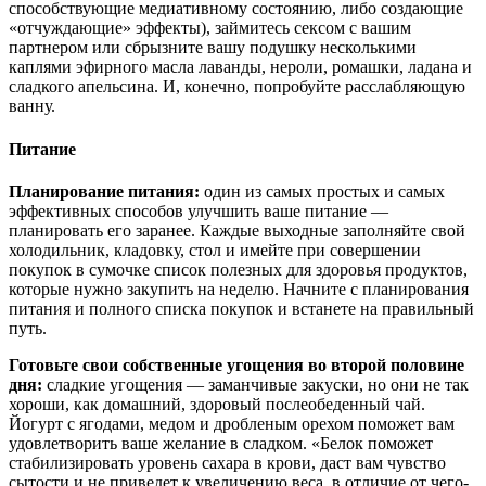
способствующие медиативному состоянию, либо создающие
«отчуждающие» эффекты), займитесь сексом с вашим
партнером или сбрызните вашу подушку несколькими
каплями эфирного масла лаванды, нероли, ромашки, ладана и
сладкого апельсина. И, конечно, попробуйте расслабляющую
ванну.
Питание
Планирование питания:
один из самых простых и самых
эффективных способов улучшить ваше питание —
планировать его заранее. Каждые выходные заполняйте свой
холодильник, кладовку, стол и имейте при совершении
покупок в сумочке список полезных для здоровья продуктов,
которые нужно закупить на неделю. Начните с планирования
питания и полного списка покупок и встанете на правильный
путь.
Готовьте свои собственные угощения во второй половине
дня:
сладкие угощения — заманчивые закуски, но они не так
хороши, как домашний, здоровый послеобеденный чай.
Йогурт с ягодами, медом и дробленым орехом поможет вам
удовлетворить ваше желание в сладком. «Белок поможет
стабилизировать уровень сахара в крови, даст вам чувство
сытости и не приведет к увеличению веса, в отличие от чего-