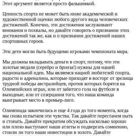
Этот аргумент является просто фальшивкой.
Ценность спорта не может быть ниже академической и
художественной оценки любого другого вида человеческих
достижений. Конечно, эти достижения заслуживают
внимания и похвалы, но давайте говорить о признании этих
достижений так же, как и о признании достижений наших
спортивных героев.
Эти дети могли быть будущими игроками чемпионата мира.
Мы должны вкладывать деньги в спорт, потому, что эти
золотые медали (серебро и бронза!) нужны для нашей
национальной идеи. Мы являемся нацией любителей спорта,
радости и адреналина, которые приходят в восторг от зрелища
трудной победы австралийцев, против которых борятся на
Олимпийских играх, или от забитого гола на футболе в
выходные, или от созерцания того, что наша команда
выигрывает место в премьер-лиге.
Олимпиада закончилась и еще 4 года до того момента, когда
мы снова испытаем эти чувства. Так давайте перестанем ныть
и стонать. Давайте прекратим обсуждать насколько хорошо
или плохо выступают наши атлеты и подвергать сомнению,
стоили ли того наши инвестиции в золото. Давайте