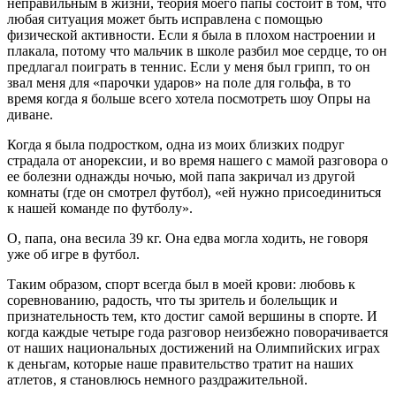
неправильным в жизни, теория моего папы состоит в том, что
любая ситуация может быть исправлена с помощью
физической активности. Если я была в плохом настроении и
плакала, потому что мальчик в школе разбил мое сердце, то он
предлагал поиграть в теннис. Если у меня был грипп, то он
звал меня для «парочки ударов» на поле для гольфа, в то
время когда я больше всего хотела посмотреть шоу Опры на
диване.
Когда я была подростком, одна из моих близких подруг
страдала от анорексии, и во время нашего с мамой разговора о
ее болезни однажды ночью, мой папа закричал из другой
комнаты (где он смотрел футбол), «ей нужно присоединиться
к нашей команде по футболу».
О, папа, она весила 39 кг. Она едва могла ходить, не говоря
уже об игре в футбол.
Таким образом, спорт всегда был в моей крови: любовь к
соревнованию, радость, что ты зритель и болельщик и
признательность тем, кто достиг самой вершины в спорте. И
когда каждые четыре года разговор неизбежно поворачивается
от наших национальных достижений на Олимпийских играх
к деньгам, которые наше правительство тратит на наших
атлетов, я становлюсь немного раздражительной.