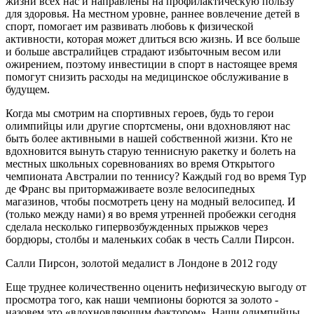
жизни всех нас и направлены на профилактическую пользу
для здоровья. На местном уровне, раннее вовлечение детей в
спорт, помогает им развивать любовь к физической
активности, которая может длиться всю жизнь. И все больше
и больше австралийцев страдают избыточным весом или
ожирением, поэтому инвестиции в спорт в настоящее время
помогут снизить расходы на медицинское обслуживание в
будущем.
Когда мы смотрим на спортивных героев, будь то герои
олимпийцы или другие спортсмены, они вдохновляют нас
быть более активными в нашей собственной жизни. Кто не
вдохновится вынуть старую теннисную ракетку и болеть на
местных школьных соревнованиях во время Открытого
чемпионата Австралии по теннису? Каждый год во время Тур
де Франс вы притормаживаете возле велосипедных
магазинов, чтобы посмотреть цену на модный велосипед. И
(только между нами) я во время утренней пробежки сегодня
сделала несколько гипервозбужденных прыжков через
бордюры, столбы и маленьких собак в честь Салли Пирсон.
Салли Пирсон, золотой медалист в Лондоне в 2012 году
Еще труднее количественно оценить нефизическую выгоду от
просмотра того, как наши чемпионы борются за золото -
назовем это «вдохновляющим фактором». Наши олимпийцы