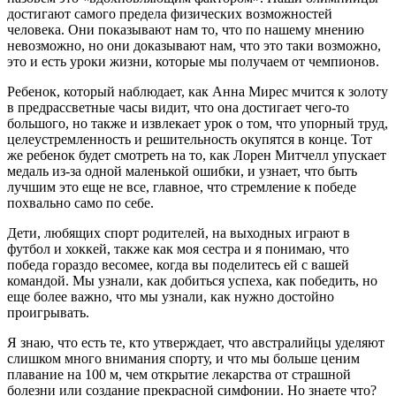
достигают самого предела физических возможностей
человека. Они показывают нам то, что по нашему мнению
невозможно, но они доказывают нам, что это таки возможно,
это и есть уроки жизни, которые мы получаем от чемпионов.
Ребенок, который наблюдает, как Анна Мирес мчится к золоту
в предрассветные часы видит, что она достигает чего-то
большого, но также и извлекает урок о том, что упорный труд,
целеустремленность и решительность окупятся в конце. Тот
же ребенок будет смотреть на то, как Лорен Митчелл упускает
медаль из-за одной маленькой ошибки, и узнает, что быть
лучшим это еще не все, главное, что стремление к победе
похвально само по себе.
Дети, любящих спорт родителей, на выходных играют в
футбол и хоккей, также как моя сестра и я понимаю, что
победа гораздо весомее, когда вы поделитесь ей с вашей
командой. Мы узнали, как добиться успеха, как победить, но
еще более важно, что мы узнали, как нужно достойно
проигрывать.
Я знаю, что есть те, кто утверждает, что австралийцы уделяют
слишком много внимания спорту, и что мы больше ценим
плавание на 100 м, чем открытие лекарства от страшной
болезни или создание прекрасной симфонии. Но знаете что?